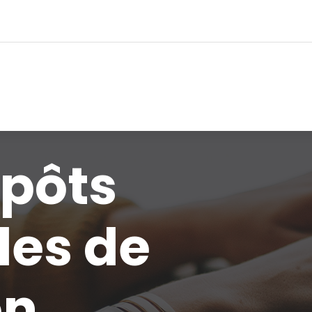
épôts
es de
on